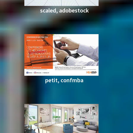
scaled, adobestock
petit, confmba